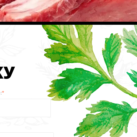
КУ
:
*