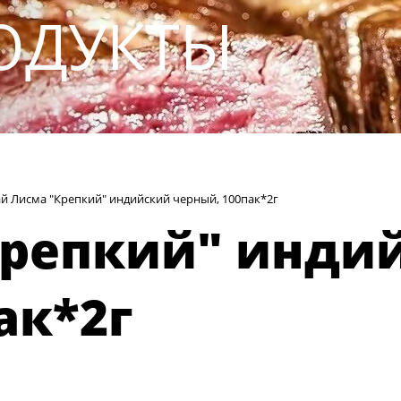
ОДУКТЫ
й Лисма "Крепкий" индийский черный, 100пак*2г
Крепкий" инди
ак*2г