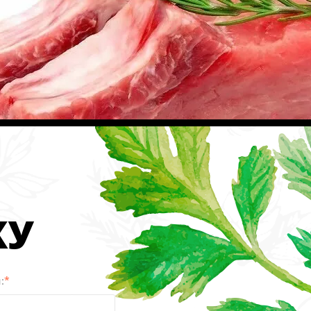
КУ
:
*