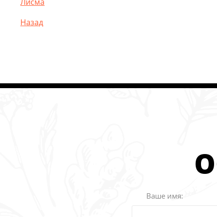
Лисма
Назад
О
Ваше имя: