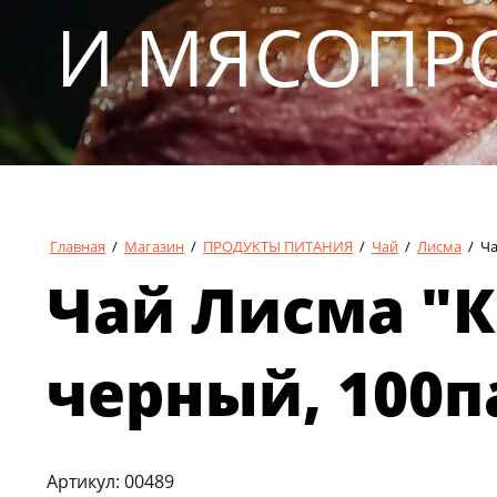
И МЯСОПР
Главная
/
Магазин
/
ПРОДУКТЫ ПИТАНИЯ
/
Чай
/
Лисма
/
Ча
Чай Лисма "
черный, 100п
Артикул:
00489